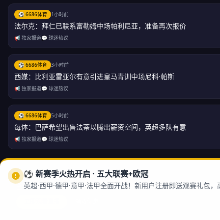
⚽ 6686体育
1小时前
法尔克：拜仁已联系富勒姆中场帕利尼亚，准备再次报价
📢 独家报道
💬 球迷热议
⚽ 6686体育
3小时前
西媒：比利亚雷亚尔有意引进皇马青训中场尼科·帕斯
📢 独家报道
💬 球迷热议
⚽ 6686体育
5小时前
每体：巴萨希望出售法蒂以腾出薪资空间，英超多队有意
📢 独家报道
💬 球迷热议
⚽ 新赛季火热开启 · 五大联赛+欧冠
⚽ 6686体育 · 足球第一站
英超·西甲·德甲·意甲·法甲全面开战！新用户注册即送观赛礼包，
全球足球赛事高清直播 · 实时比分 · 深度资讯
立即观看直播
领取优惠