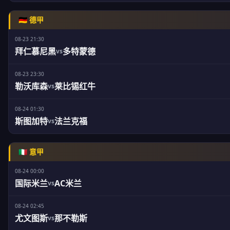
即时比分更新·球队数据统计·球员表现追踪
🇩🇪 德甲
注册领优惠观看
新人球礼
08-23 21:30
拜仁慕尼黑
多特蒙德
vs
08-23 23:30
勒沃库森
莱比锡红牛
vs
08-24 01:30
斯图加特
法兰克福
vs
🇮🇹 意甲
08-24 00:00
国际米兰
AC米兰
vs
08-24 02:45
尤文图斯
那不勒斯
vs