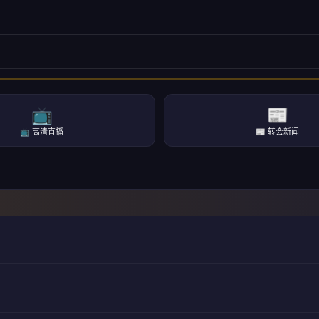
📺
📰
📺 高清直播
📰 转会新闻