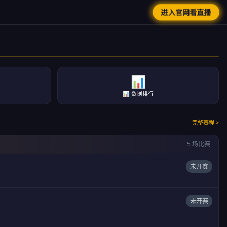
进入官网看直播
📊
📊 数据排行
完整赛程 >
5 场比赛
未开赛
未开赛