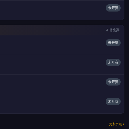
未开赛
4 场比赛
未开赛
未开赛
未开赛
未开赛
更多资讯 >