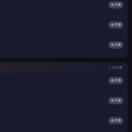
未开赛
未开赛
未开赛
3 场比赛
未开赛
未开赛
未开赛