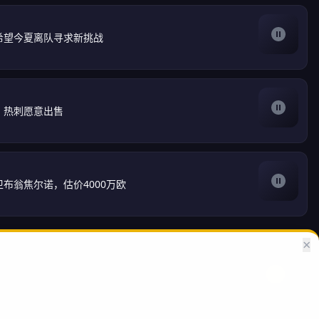
希望今夏离队寻求新挑战
，热刺愿意出售
布翁焦尔诺，估价4000万欧
×